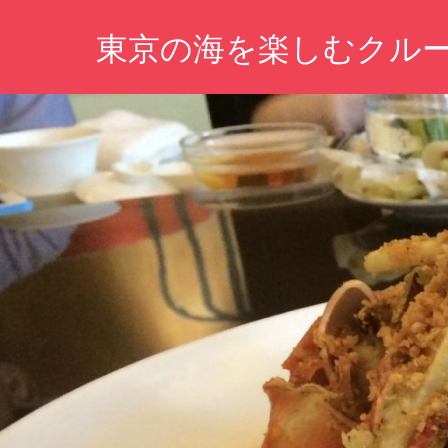
コ
東京の海を楽しむクル
ン
テ
東
ン
京
ツ
の
海
へ
を
ス
舞
キ
台
に、
ッ
新
プ
た
な
冒
険
が
待
っ
て