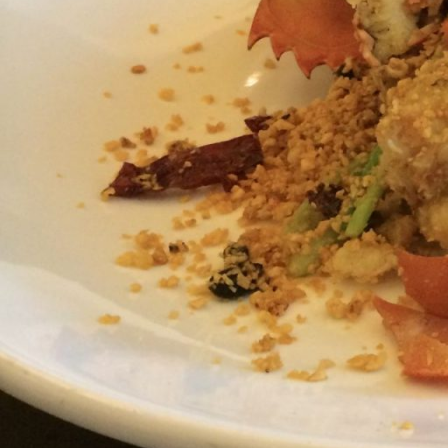
い
る！
心
弾
む
航
海
へ
出
か
け
よ
う。